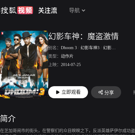
导航
幻影车神：魔盗激情
别名：
Dhoom 3
/
幻影车神3
/
幻影风暴3：卷土重来
类型：
动作片
上映：
2014-07-25
立即观看
分享
简介
在芝加哥闹市的街头，在警察们的众目睽睽之下，反派英雄萨伊尔成功盗