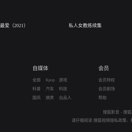
最爱（2021）
私人女教练续集
自媒体
会员
全部
Kpop
游戏
会员特权
科普
汽车
科技
会员剧场
国风
搞笑
出品人
帮助
搜狐影音
-
搜狐
请仔细阅读
搜狐视频隐私政策
、