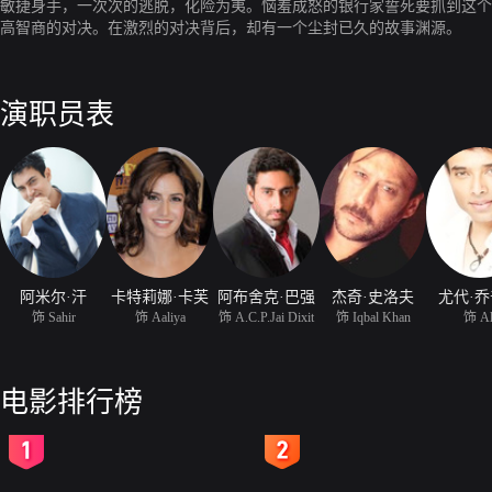
敏捷身手，一次次的逃脱，化险为夷。恼羞成怒的银行家誓死要抓到这个
高智商的对决。在激烈的对决背后，却有一个尘封已久的故事渊源。
演职员表
阿米尔·汗
卡特莉娜·卡芙
阿布舍克·巴强
杰奇·史洛夫
尤代·
饰 Sahir
饰 Aaliya
饰 A.C.P.Jai Dixit
饰 Iqbal Khan
饰 Al
电影排行榜
2
3