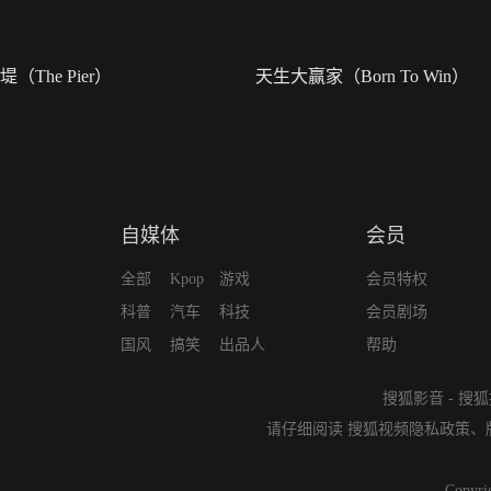
堤（The Pier）
天生大赢家（Born To Win）
自媒体
会员
全部
Kpop
游戏
会员特权
科普
汽车
科技
会员剧场
国风
搞笑
出品人
帮助
搜狐影音
-
搜狐
请仔细阅读
搜狐视频隐私政策
、
Copyri