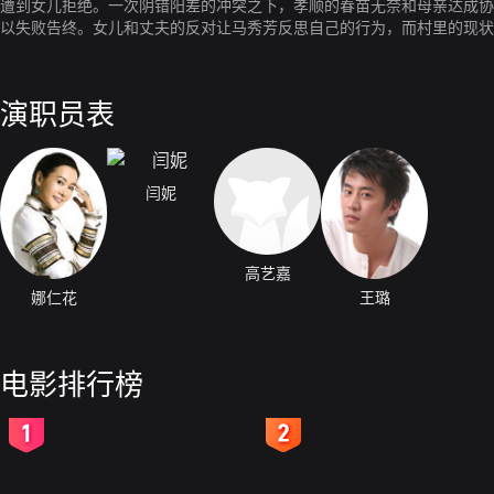
遭到女儿拒绝。一次阴错阳差的冲突之下，孝顺的春苗无奈和母亲达成协
以失败告终。女儿和丈夫的反对让马秀芳反思自己的行为，而村里的现状
地发生着改变，这也让她开始面临事业与爱情的痛苦抉择。此时，一个噩
演职员表
闫妮
高艺嘉
娜仁花
王璐
电影排行榜
2
3