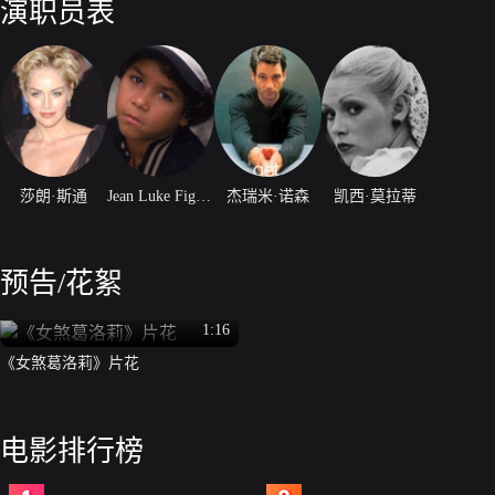
演职员表
莎朗·斯通
Jean Luke Figueroa
杰瑞米·诺森
凯西·莫拉蒂
预告/花絮
1:16
《女煞葛洛莉》片花
电影排行榜