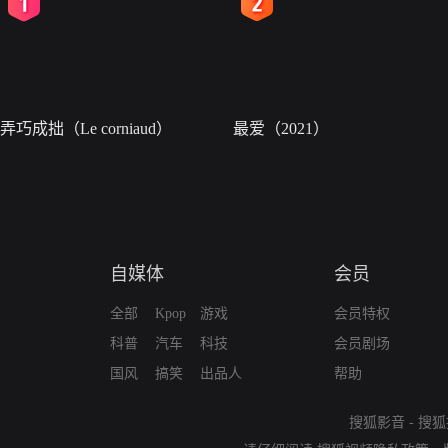
2
3
弄巧成拙（Le corniaud）
最爱（2021）
自媒体
会员
全部
Kpop
游戏
会员特权
科普
汽车
科技
会员剧场
国风
搞笑
出品人
帮助
搜狐影音
-
搜狐