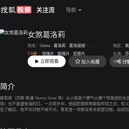
导航
女煞葛洛莉
别名：
Gloria
/
葛洛莉
/
葛洛丽娅
/
铁血娘子歌莉亚
地区：
/
夺命
美
7.5分
惊悚片
/
剧情片
/
犯罪片
主演：
莎
立即观看
加入收藏
分
上映：
1999-01-22
导演：
西
简介
歌莉娅（莎朗·斯通 Sharon Stone 饰）从小就是个脾气火爆个性叛逆的
饰）也不是盏省油的灯，一次意外中，他因犯罪即将面临牢狱之灾，仗
在了脑后，他不仅对她不闻不问，甚至连一次都没有去探望过她。出狱后
（Jean-Luke Figueroa 饰），不知是出于什么原因，歌迪亚救下了