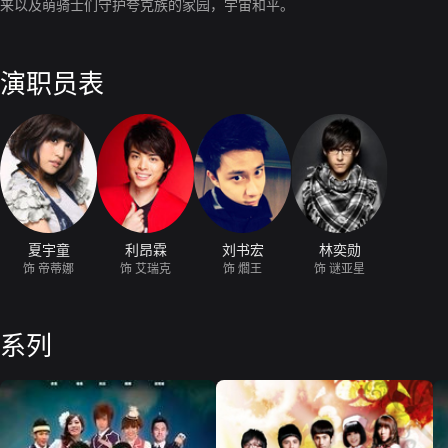
来以及萌骑士们守护夸克族的家园，宇宙和平。
演职员表
夏宇童
利昂霖
刘书宏
林奕勋
饰 帝蒂娜
饰 艾瑞克
饰 爓王
饰 谜亚星
系列