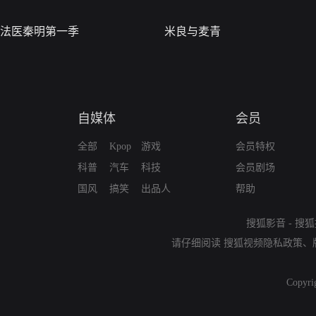
法医秦明第一季
米良与麦青
自媒体
会员
全部
Kpop
游戏
会员特权
科普
汽车
科技
会员剧场
国风
搞笑
出品人
帮助
搜狐影音
-
搜狐
请仔细阅读
搜狐视频隐私政策
、
Copyri