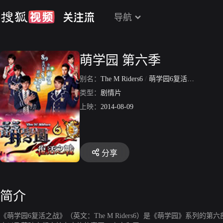
导航
萌学园 第六季
别名：
The M Riders6
/
萌学园6复活之战
/
萌学
类型：
剧情片
上映：
2014-08-09
分享
简介
《萌学园6复活之战》（英文：The M Riders6）是《萌学园》系