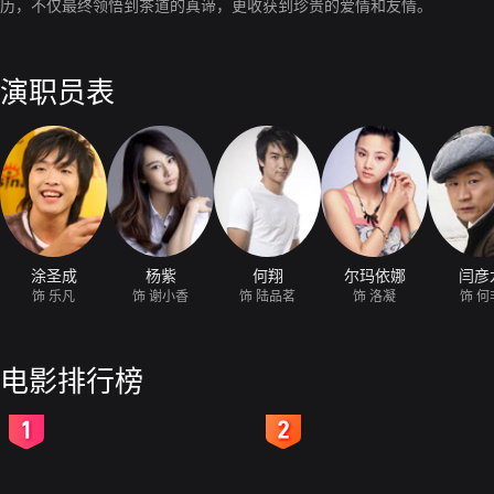
历，不仅最终领悟到茶道的真谛，更收获到珍贵的爱情和友情。
演职员表
涂圣成
杨紫
何翔
尔玛依娜
闫彦
饰 乐凡
饰 谢小香
饰 陆品茗
饰 洛凝
饰 何
电影排行榜
2
3