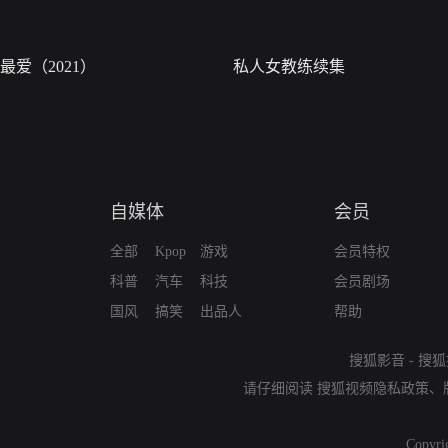
最爱（2021）
私人女教练续集
自媒体
会员
全部
Kpop
游戏
会员特权
科普
汽车
科技
会员剧场
国风
搞笑
出品人
帮助
搜狐影音
-
搜狐
请仔细阅读
搜狐视频隐私政策
、
Copyri