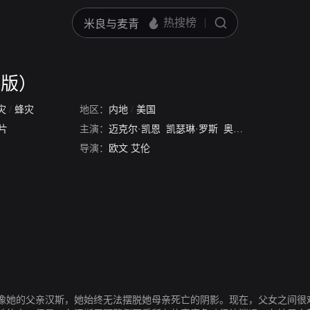
话版）
灾
/
蜂灾
地区：
内地
/
美国
片
主演：
迈克尔·凯恩
凯瑟琳·罗斯
奥利维娅·德哈维兰
导演：
欧文 艾伦
就像她的父亲汉斯，她始终无法摆脱她母亲死亡的阴影。现在，父女之间很