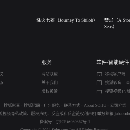
烽火七雄（Journey To Shiloh）
禁忌（A Story
Seas）
服务
软件/智能硬件
权
网站联盟
移动客户端
场
关于我们
搜狐影音
直
版权投诉
搜狐视频TV
搜狐影音
-
搜狐招聘
-
广告服务
-
联系方式
-
About SOHU
-
公司介绍
狐视频隐私政策
、
版权声明
、
反盗版和反盗链权利声明
举报邮箱
jubaoso
备案号：
京ICP证030367号-1
Copyright © 2024 Sohu.com Inc.All Rights Reserved.