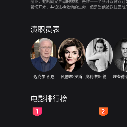
丽亚，她的同父异母的妹妹，是唯一一个张开双臂欢迎
管切开术，并设法挽救他的生命，但是当他被送往医院
演职员表
迈克尔·凯恩
凯瑟琳·罗斯
奥利维娅·德哈维兰
电影排行榜
2
3