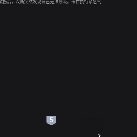
蜇伤后，汉斯突然发现自己无法呼吸。卡拉执行紧急气
6
7