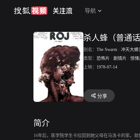
导航
杀人蜂（普通
别名：
The Swarm
/
冲天大蜂
类型：
恐怖片
/
剧情片
/
惊悚
上映：
1978-07-14
分享
简介
16年后，医学院学生卡拉回到她父母在马洛卡的家。