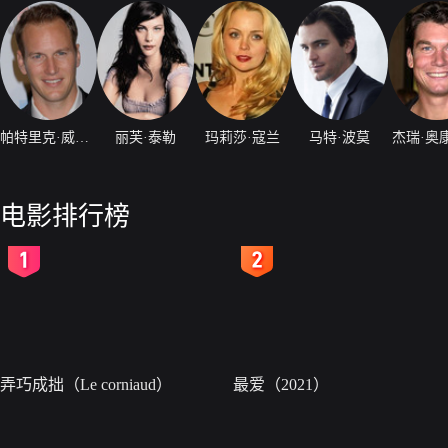
帕特里克·威尔森
丽芙·泰勒
玛莉莎·寇兰
马特·波莫
杰瑞·奥
电影排行榜
2
3
弄巧成拙（Le corniaud）
最爱（2021）