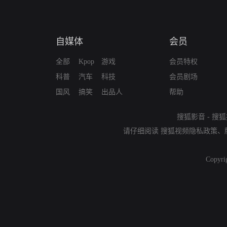
自媒体
会员
全部
Kpop
游戏
会员特权
科普
汽车
科技
会员剧场
国风
搞笑
出品人
帮助
搜狐影音
-
搜狐
请仔细阅读
搜狐视频隐私政策
、
Copyri