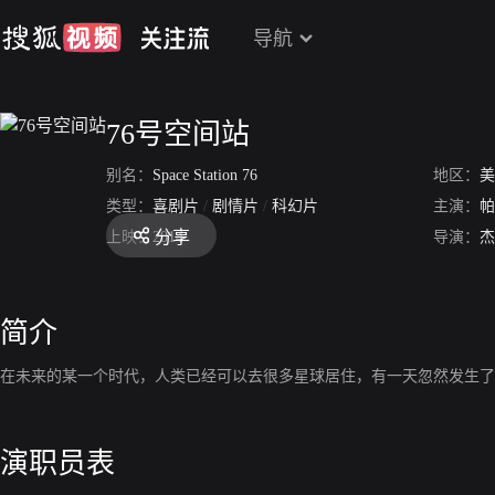
导航
76号空间站
别名：
Space Station 76
地区：
美
类型：
喜剧片
/
剧情片
/
科幻片
主演：
帕
分享
上映：
2014
导演：
杰
简介
在未来的某一个时代，人类已经可以去很多星球居住，有一天忽然发生了
演职员表