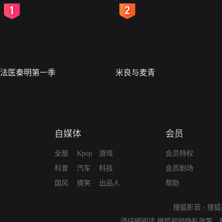
2
3
法医秦明第一季
米良与麦青
自媒体
会员
全部
Kpop
游戏
会员特权
科普
汽车
科技
会员剧场
国风
搞笑
出品人
帮助
搜狐影音
-
搜狐
请仔细阅读
搜狐视频隐私政策
、