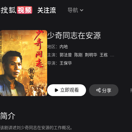
导航
少奇同志在安源
地区：
内地
主演：
郭法曾
陈刚
荆明华
王栋
吴喜千
导演：
王保华
立即观看
分享
简介
该剧讲述刘少奇同志在安源的工作概况。