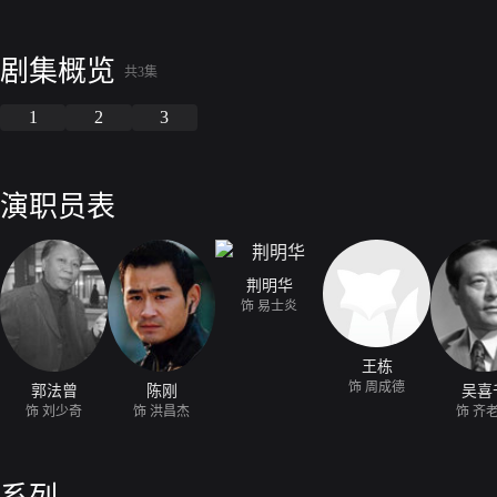
剧集概览
共3集
1
2
3
演职员表
荆明华
饰 易士炎
王栋
饰 周成德
郭法曾
陈刚
吴喜
饰 刘少奇
饰 洪昌杰
饰 齐