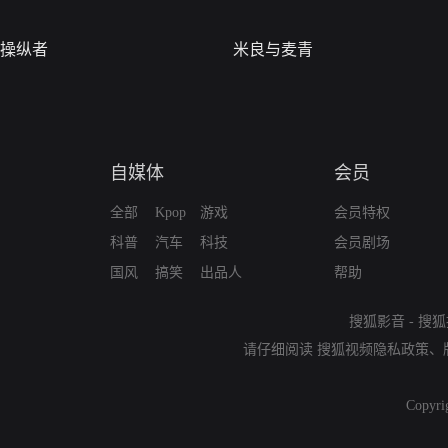
操纵者
米良与麦青
自媒体
会员
全部
Kpop
游戏
会员特权
科普
汽车
科技
会员剧场
国风
搞笑
出品人
帮助
搜狐影音
-
搜狐
请仔细阅读
搜狐视频隐私政策
、
Copyri