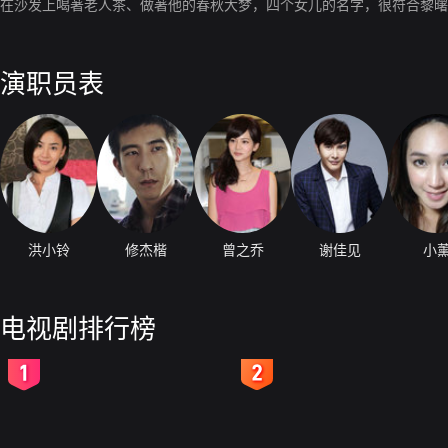
在沙发上喝著老人茶、做著他的春秋大梦，四个女儿的名字，很符合黎曙
演职员表
洪小铃
修杰楷
曾之乔
谢佳见
小
电视剧排行榜
2
3