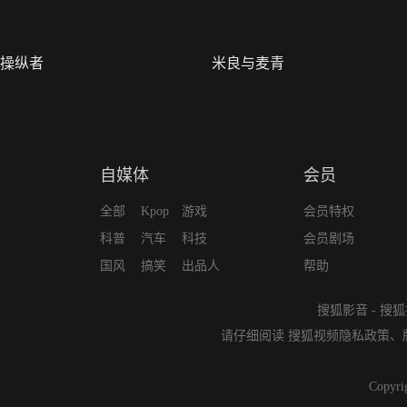
操纵者
米良与麦青
自媒体
会员
全部
Kpop
游戏
会员特权
科普
汽车
科技
会员剧场
国风
搞笑
出品人
帮助
搜狐影音
-
搜狐
请仔细阅读
搜狐视频隐私政策
、
Copyri