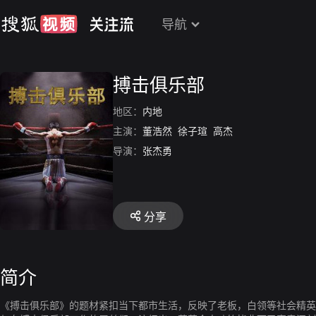
导航
搏击俱乐部
地区：
内地
主演：
董浩然
徐子瑄
高杰
导演：
张杰勇
分享
简介
《搏击俱乐部》的题材紧扣当下都市生活，反映了老板，白领等社会精英