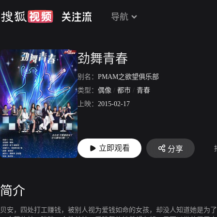
导航
劲舞青春
别名：
PMAM之欲望俱乐部
类型：
偶像
/
都市
/
青春
上映：
2015-02-17
立即观看
分享
简介
贝安，四处打工赚钱，被别人视为爱钱如命的女孩，却没人知道她是为了