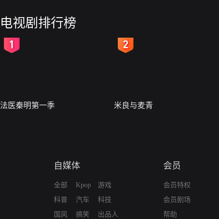
电视剧排行榜
2
3
法医秦明第一季
米良与麦青
自媒体
会员
全部
Kpop
游戏
会员特权
科普
汽车
科技
会员剧场
国风
搞笑
出品人
帮助