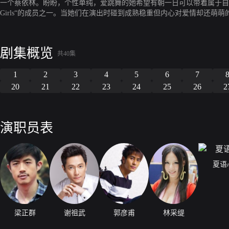
一个蔡依林。盼盼，个性单纯，爱跳舞的她希望有朝一日可以带着属于自己
Girls“的成员之一。当她们在演出时碰到成熟稳重但内心对爱情却还萌
样的鲜亮青春季？
剧集概览
共40集
1
2
3
4
5
6
7
20
21
22
23
24
25
26
2
演职员表
夏语
梁正群
谢祖武
郭彦甫
林采缇