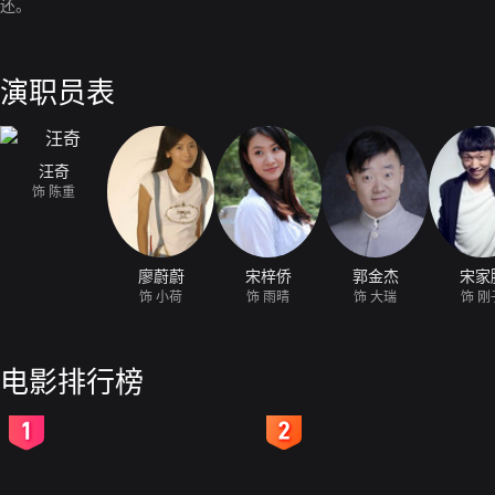
还。
演职员表
汪奇
饰 陈重
廖蔚蔚
宋梓侨
郭金杰
宋家
饰 小荷
饰 雨晴
饰 大瑞
饰 刚
电影排行榜
2
3