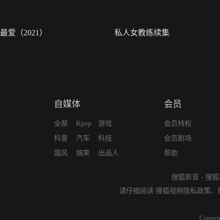
最爱（2021）
私人女教练续集
自媒体
会员
全部
Kpop
游戏
会员特权
科普
汽车
科技
会员剧场
国风
搞笑
出品人
帮助
搜狐影音
-
搜狐
请仔细阅读
搜狐视频隐私政策
、
Copyri