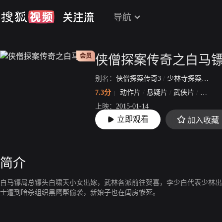
导航
会员
侠僧探案传奇之白马
别名：
侠僧探案传奇3
/
少林寺探案传奇之白马镖局
7.3分
动作片
/
悬疑片
/
武侠片
/
古装片
上映：
2015-01-14
立即观看
加入收藏
片长：
83分56秒
简介
白马镖局总镖头白啸天小女出嫁，武林各派前往贺喜，李少白代表少林出
士遭到暗杀组织黑鹰帮偷袭，新娘子也在闺房惨死。