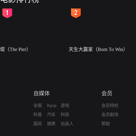
2
3
堤（The Pier）
天生大赢家（Born To Win）
自媒体
会员
全部
Kpop
游戏
会员特权
科普
汽车
科技
会员剧场
国风
搞笑
出品人
帮助