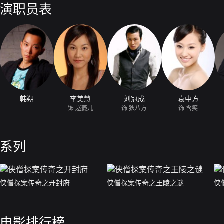
演职员表
韩朔
李美慧
刘冠成
袁中方
饰 赵菱儿
饰 狄八方
饰 含笑
系列
侠僧探案传奇之开封府
侠僧探案传奇之王陵之谜
侠
电影排行榜