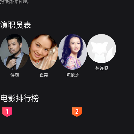
报”的朴素哲理。
演职员表
徐连顺
傅迦
崔奕
陈依莎
电影排行榜
2
3