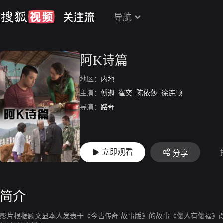
导航
阿K诗篇
地区：
内地
主演：
傅迦
崔奕
陈依莎
徐连顺
导演：
路奇
立即观看
分享
简介
影片根据顾文显本人发表于《今古传奇·故事版》的故事《傻人有傻福》