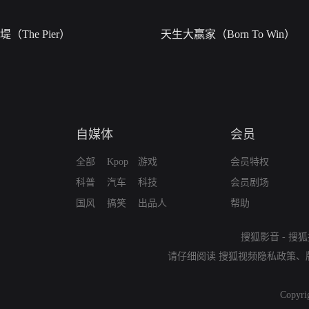
堤（The Pier）
天生大赢家（Born To Win）
自媒体
会员
全部
Kpop
游戏
会员特权
科普
汽车
科技
会员剧场
国风
搞笑
出品人
帮助
搜狐影音
-
搜狐
请仔细阅读
搜狐视频隐私政策
、
Copyri