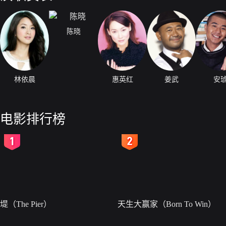
陈晓
林依晨
惠英红
姜武
安
电影排行榜
2
3
堤（The Pier）
天生大赢家（Born To Win）