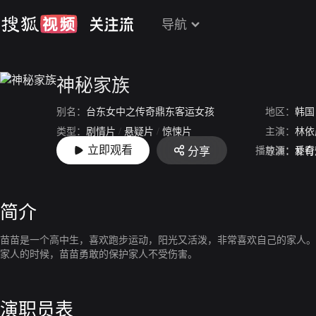
导航
神秘家族
别名：
台东女中之传奇鼎东客运女孩
地区：
韩国
类型：
剧情片
/
悬疑片
/
惊悚片
主演：
林依
立即观看
播放源：
爱奇
分享
上映：
2015-07-15
导演：
朴有
简介
苗苗是一个高中生，喜欢跑步运动，阳光又活泼，非常喜欢自己的家人。
家人的时候，苗苗勇敢的保护家人不受伤害。
演职员表