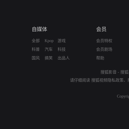
自媒体
会员
全部
Kpop
游戏
会员特权
科普
汽车
科技
会员剧场
国风
搞笑
出品人
帮助
搜狐影音
-
搜狐
请仔细阅读
搜狐视频隐私政策
、
Copyri