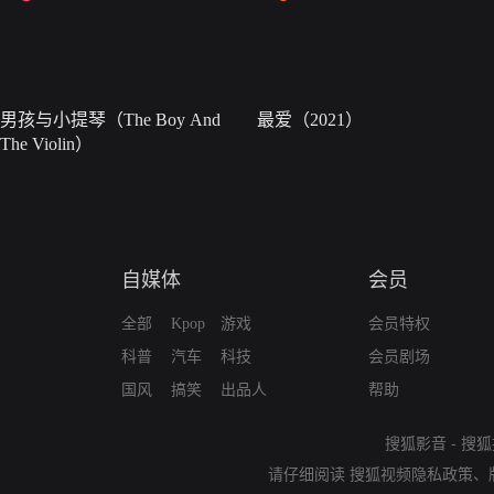
男孩与小提琴（The Boy And
最爱（2021）
The Violin）
自媒体
会员
全部
Kpop
游戏
会员特权
科普
汽车
科技
会员剧场
国风
搞笑
出品人
帮助
搜狐影音
-
搜狐
请仔细阅读
搜狐视频隐私政策
、