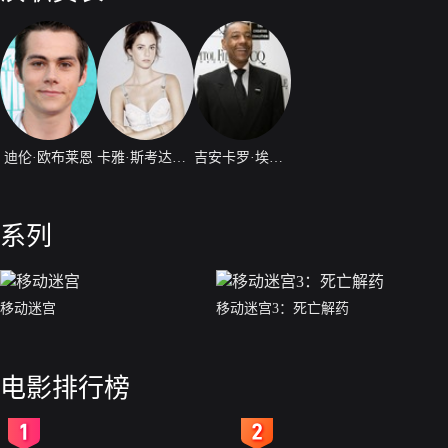
迪伦·欧布莱恩
卡雅·斯考达里奥
吉安卡罗·埃斯波西托
系列
移动迷宫
移动迷宫3：死亡解药
电影排行榜
2
3