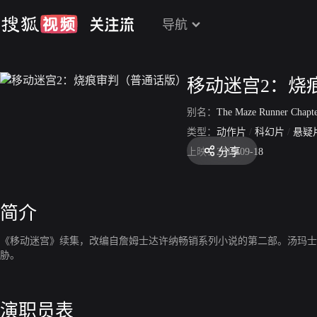
导航
移动迷宫2：烧
别名：
The Maze Runner Chapter II: The Sco
类型：
动作片
/
科幻片
/
悬疑
分享
上映：
2015-09-18
简介
《移动迷宫》续集，改编自詹姆士达许纳畅销系列小说的第二部。汤玛士
胁。
演职员表