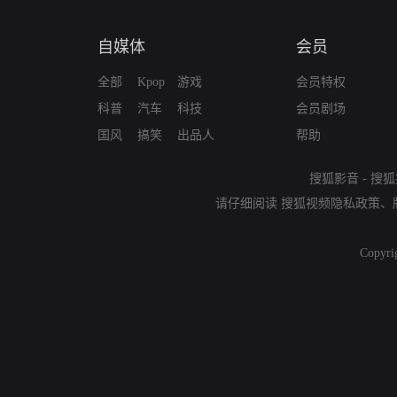
自媒体
会员
全部
Kpop
游戏
会员特权
科普
汽车
科技
会员剧场
国风
搞笑
出品人
帮助
搜狐影音
-
搜狐
请仔细阅读
搜狐视频隐私政策
、
Copyri