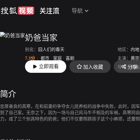
导航
奶爸当家
别名：
囧人们的春天
地区：
内地
7.3分
都市
/
家庭
/
喜剧
主演：
黄宗
立即观看
加入收藏
分享
上映：
2015
导演：
焦永
简介
忠厚善良的高寒，在和前妻的争夺女儿抚养权的战争中失败，此时，因车
到了自己家。无奈之下，因为一场与自己风马牛不相及的车祸，高寒同自
力，成了三个别具特色的奶爸；他们不仅要照顾孩子这个小麻烦，还要照
烦。三人共同抚养孩子的同时，也努力找寻着嘟嘟的身世之谜。经历了孩
关珊珊破产风波、抚养权争夺等等一系列的囧事，高寒和关姗姗情愫渐生
面是温柔大叔，另一面是冷面男神，最终高寒与关姗姗走到了一起。