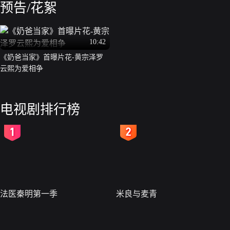
预告/花絮
10:42
《奶爸当家》首曝片花-黄宗泽罗
云熙为爱相争
电视剧排行榜
2
3
法医秦明第一季
米良与麦青