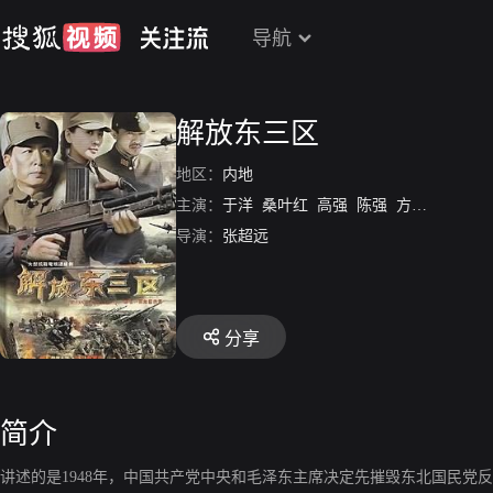
导航
解放东三区
地区：
内地
主演：
于洋
桑叶红
高强
陈强
方涛
秦卫东
导演：
张超远
分享
简介
讲述的是1948年，中国共产党中央和毛泽东主席决定先摧毁东北国民党