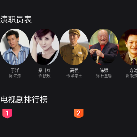
演职员表
于洋
桑叶红
高强
陈强
方
饰 汪涛
饰 阮玫
饰 牟家土
饰 杜重瑞
饰 耿
电视剧排行榜
2
3