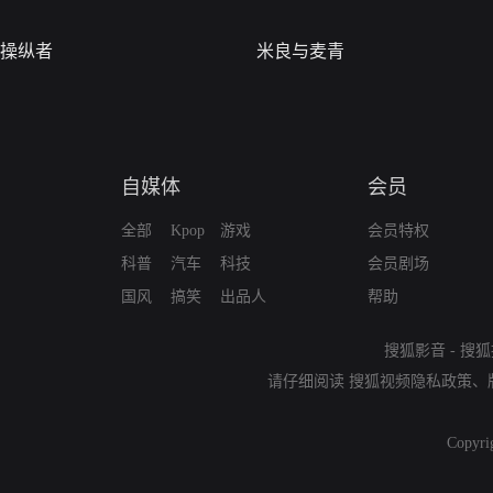
操纵者
米良与麦青
自媒体
会员
全部
Kpop
游戏
会员特权
科普
汽车
科技
会员剧场
国风
搞笑
出品人
帮助
搜狐影音
-
搜狐
请仔细阅读
搜狐视频隐私政策
、
Copyri