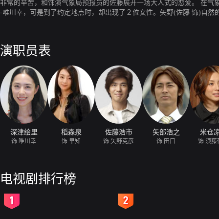
非常的辛苦，和饰演气象局预报员的佐藤展开一场大人式的恋爱。 在气象
-唯川幸，可是到了约定地点时，却出现了２位女性。矢野(佐藤 饰)自
有自信，找了漂亮的早知代她拍宣传照。事实上，早知是服务员，而误会
演职员表
深津绘里
稻森泉
佐藤浩市
矢部浩之
米仓
饰 唯川幸
饰 早知
饰 矢野克彦
饰 田口
饰 须藤
电视剧排行榜
2
3