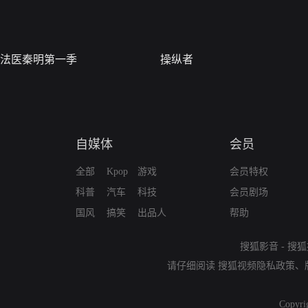
法医秦明第一季
操纵者
自媒体
会员
全部
Kpop
游戏
会员特权
科普
汽车
科技
会员剧场
国风
搞笑
出品人
帮助
搜狐影音
-
搜狐
请仔细阅读
搜狐视频隐私政策
、
Copyri