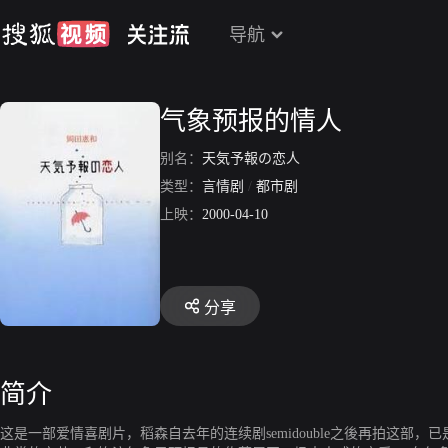
导航
气象预报的情人
别名：
天気予報の恋人
类型：
言情剧
/
都市剧
上映：
2000-04-10
分享
简介
这是一部爱情喜剧片，稻森自去年的连续剧semidouble之後再拍这