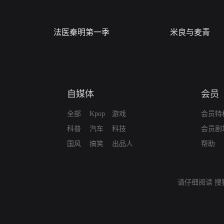
法医秦明第一季
米良与麦青
自媒体
会员
全部
Kpop
游戏
会员特
科普
汽车
科技
会员剧
国风
搞笑
出品人
帮助
请仔细阅读
搜