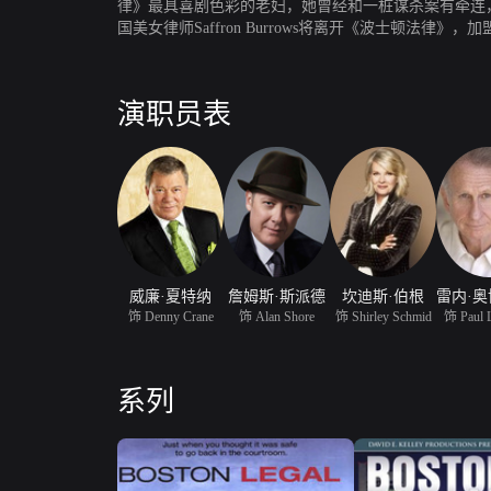
律》最具喜剧色彩的老妇，她曾经和一桩谋杀案有牵连，后来进
国美女律师Saffron Burrows将离开《波士顿法律》
Shore为一家律师事务所工作期间发生的故事及案件
不能做的。当基本上尝试的时候，他们将会面对社会的和
actice的延伸，但却迅速找到了自己的位置。讲述律师事务
演职员表
最佳男配角的威廉薛特纳，薛特纳过去最让人记得的角色
威廉·夏特纳
詹姆斯·斯派德
坎迪斯·伯根
饰 Denny Crane
饰 Alan Shore
饰 Shirley Schmid
饰 Paul 
系列