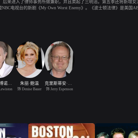
入了律师事务所做兼职，并且卖起了三明治。第五季还将新增女演员Kimberly
，加盟NBC电视台的新剧《My Own Worst Enemy》。《波士顿法律》是
。故事集中在波士顿的一家高级律师所里，主要以民事诉讼案件为主。这些
道德的议题。这难解幽默感的系列究竟把我们带到怎样的故事里？《波士顿
所里的众生相以及审判室的诡计和兄弟会男孩的滑稽剧boston legal今年在
就是《星际旅行:原初系列》里的舰长Kirk。
雷内·奥博诺伊斯
朱丽·鲍温
克里斯蒂安·克莱门松
Lewiston
饰 Denise Bauer
饰 Jerry Espenson