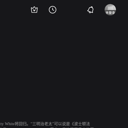
·奥博诺伊斯
朱丽·鲍温
克里斯蒂安·克莱门松
ty White将回归。“三明治老太”可以说是《波士顿法