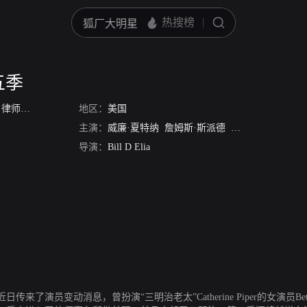
五季
/
律师风云 第五季
/
地区：
波士顿法律第5季
美国
主演：
威廉·夏特纳
詹姆斯·斯派德
坎迪斯·伯根
雷内
导演：
Bill D Elia
了演员变动消息，曾扮演“三明治老太”Catherine Piper的女演员Bet