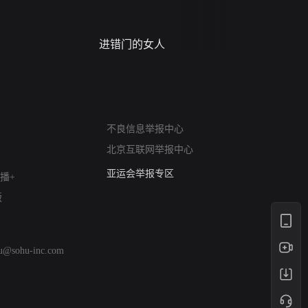
进错门的女人
请君入梦
网络暴力有害信息举报
不良信息举报中心
12318 文化市场举报
北京互联网举报中心
算法推荐专项举报
亚运会举报专区
播+
涉历史虚无举报
版
网络谣言信息专项
涉政举报入口
涉未成年人举报
hu@sohu-inc.com
清朗自媒体乱象举报
涉民族宗教有害信息举报
清朗·生活服务类内容举报