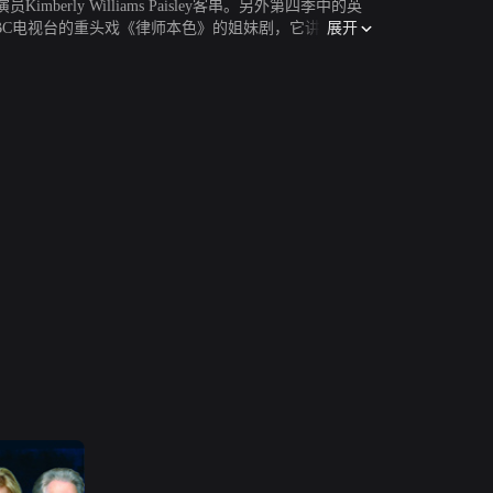
 Williams Paisley客串。另外第四季中的英
展开
美国ABC电视台的重头戏《律师本色》的姐妹剧，它讲述Alan
聪明的代理人必须处理法律允许他们做和该如何对抗他们
法律》不是那么传统的剧集，它是著名法律剧the pr
金球奖最扬眉吐气的，首推以Boston Legal拿下影集类