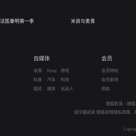
法医秦明第一季
米良与麦青
自媒体
会员
全部
Kpop
游戏
会员特权
科普
汽车
科技
会员剧场
国风
搞笑
出品人
帮助
搜狐影音
-
搜狐
请仔细阅读
搜狐视频隐私政策
、
Copyri