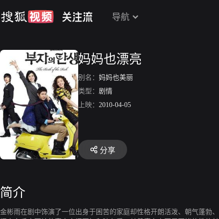
导航
妈妈也漂亮
别名：
妈妈也美丽
类型：
剧情
上映：
2010-04-05
分享
简介
金彬雨在剧中饰演了一位出身于困苦的家庭却性格开朗活泼、朝气蓬勃、