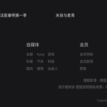
法医秦明第一季
米良与麦青
自媒体
会员
全部
Kpop
游戏
会员特权
科普
汽车
科技
会员剧场
国风
搞笑
出品人
帮助
搜狐影音
-
搜狐
请仔细阅读
搜狐视频隐私政策
、
Copyri