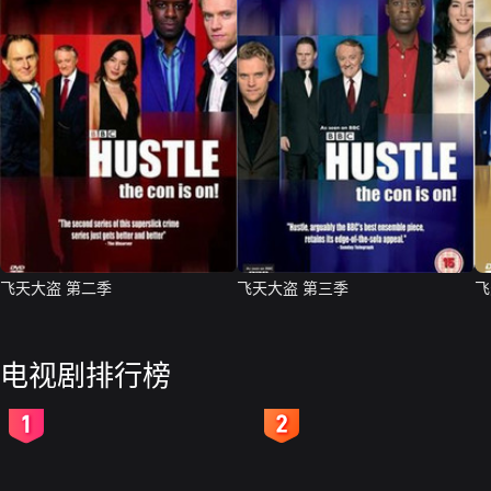
飞天大盗 第二季
飞天大盗 第三季
飞
电视剧排行榜
2
3