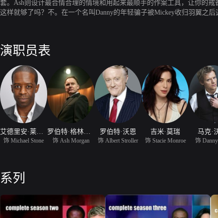
套。Ash则设计最合情合理的情境和用起来最顺手的作案工具，让你的戒备
这样就够了吗？不。在一个名叫Danny的年轻骗子被Mickey收归羽
作案不是为了金钱等原则的英国绅士淑女们呈现给观众的眼球大餐——英国BB
演职员表
艾德里安·莱斯特
罗伯特·格林尼斯特
罗伯特·沃恩
吉米·莫瑞
马克·
饰 Michael Stone
饰 Ash Morgan
饰 Albert Stroller
饰 Stacie Monroe
饰 Danny
系列