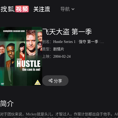
导航
飞天大盗 第一季
别名：
Hustle Series 1
/
强夺 第一季
/
飞天大盗
类型：
剧情片
上映：
2004-02-24
分享
简介
对于团伙来说，Mickey就是头儿，才智过人，作案计划都出自于他手。A