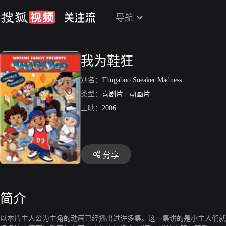
导航
我为鞋狂
别名：
Thugaboo Sneaker Madness
类型：
喜剧片
/
动画片
上映：
2006
分享
简介
以本片主人公为主角的动画已经播出过许多集。这一集讲的是小主人们就