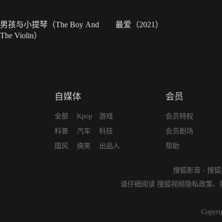
男孩与小提琴（The Boy And
最爱（2021）
The Violin）
自媒体
会员
全部
Kpop
游戏
会员特权
科普
汽车
科技
会员剧场
国风
搞笑
出品人
帮助
搜狐影音
-
搜狐
请仔细阅读
搜狐视频隐私政策
、
Copyri