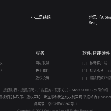
小二黑结婚
禁忌（A Story
Seas）
服务
软件/智能硬件
权
网站联盟
移动客户端
场
关于我们
搜狐影音
直
版权投诉
搜狐视频TV
搜狐影音
-
搜狐招聘
-
广告服务
-
联系方式
-
About SOHU
-
公司介绍
狐视频隐私政策
、
版权声明
、
反盗版和反盗链权利声明
举报邮箱
jubaoso
备案号：
京ICP证030367号-1
Copyright © 2024 Sohu.com Inc.All Rights Reserved.