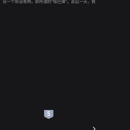
另一个却没有响，即所谓的“哑巴弹”。此后一天，铁
6
7