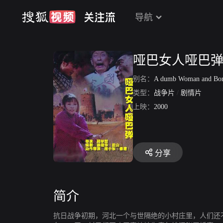
导航
哑巴女人哑巴
别名：
A dumb Woman and B
类型：
战争片
/
剧情片
上映：
2000
分享
简介
抗日战争初期，河北一个与世隔绝的小村庄里，人们还