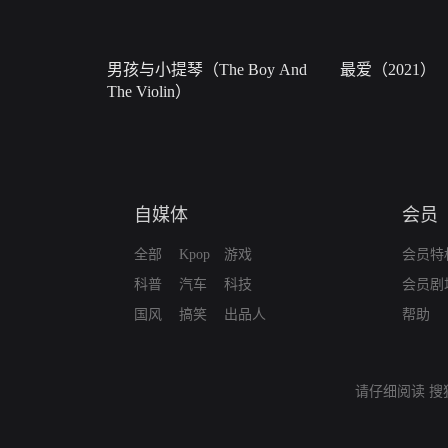
男孩与小提琴（The Boy And
最爱（2021）
The Violin）
自媒体
会员
全部
Kpop
游戏
会员特
科普
汽车
科技
会员剧
国风
搞笑
出品人
帮助
请仔细阅读
搜