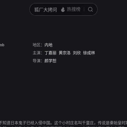
弹
omb
地区：
内地
主演：
丁嘉丽
黄宗洛
刘欣
徐成林
导演：
颜学恕
不知道日本鬼子已经入侵中国。这个小村庄名叫千童庄，传说是秦始皇时