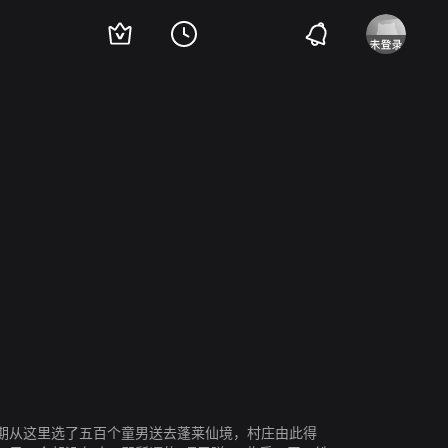
期从这里选了五百个童男送去蓬莱仙境，村庄由此得