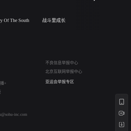
 Of The South
战斗里成长
私人女教
网络暴力有害信息举报
不良信息举报中心
12318 文化市场举报
算法推荐专项举报
北京互联网举报中心
亚运会举报专区
播+
涉历史虚无举报
版
网络谣言信息专项
涉政举报入口
涉未成年人举报
hu@sohu-inc.com
清朗自媒体乱象举报
涉民族宗教有害信息举报