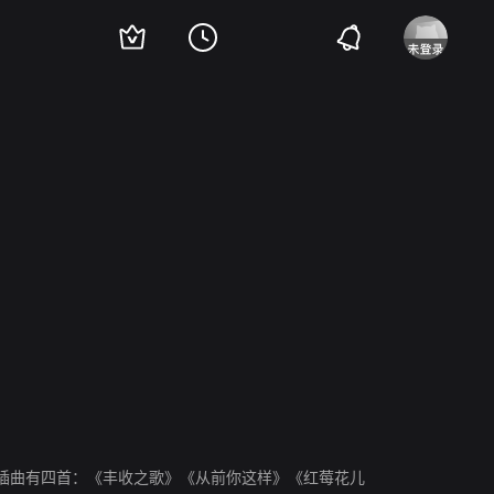
r Khvylya
弗拉德连·达维多夫
插曲有四首：《丰收之歌》《从前你这样》《红莓花儿