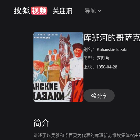
导航
库班河的哥萨
别名：
Kubanskie kazaki
类型：
喜剧片
上映：
1950-04-28
分享
简介
讲述了以吴雅和毕百灵为代表的库班新苏维埃集体农庄