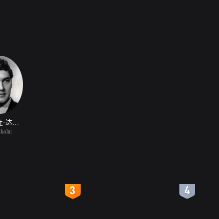
弗拉德连·达维多夫
kolai
4
5