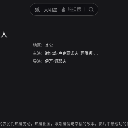
克人
地区：
其它
主演：
谢尔盖·卢克亚诺夫
玛琳娜·拉德尼娜
Aleksand
导演：
伊万·佩耶夫
的农民们热爱劳动，热爱祖国，歌唱爱情与幸福的故事。影片中最成功的