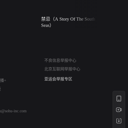
禁忌（A Story Of The South
火球（Ball 
Seas）
网络暴力有害信息举报
不良信息举报中心
12318 文化市场举报
北京互联网举报中心
算法推荐专项举报
亚运会举报专区
播+
涉历史虚无举报
版
网络谣言信息专项
涉政举报入口
涉未成年人举报
hu@sohu-inc.com
清朗自媒体乱象举报
涉民族宗教有害信息举报