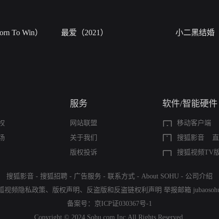
n To Win）
最爱（2021）
小二黑结婚
服务
软件/智能硬件
权
网站联盟
移动客户端
场
关于我们
搜狐影音
直
版权投诉
搜狐视频TV
搜狐影音
-
搜狐招聘
-
广告服务
-
联系方式
-
About SOHU
-
公司介绍
狐视频隐私政策
、
版权声明
、
反盗版和反盗链权利声明
举报邮箱
jubaoso
备案号：
京ICP证030367号-1
Copyright © 2024 Sohu.com Inc.All Rights Reserved.