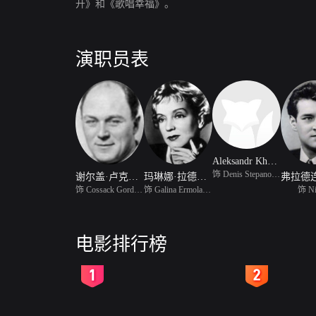
开》和《歌唱幸福》。
演职员表
Aleksandr Khvylya
饰 Denis Stepanovich No
谢尔盖·卢克亚诺夫
玛琳娜·拉德尼娜
饰 Cossack Gordei Gorde
饰 Galina Ermolayevna P
饰 Ni
电影排行榜
2
3