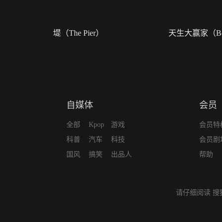
堤（The Pier）
天生大赢家（Bor
自媒体
会员
全部
Kpop
游戏
会员特
科普
汽车
科技
会员剧
国风
搞笑
出品人
帮助
请仔细阅读
搜