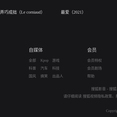
弄巧成拙（Le corniaud）
最爱（2021）
自媒体
会员
全部
Kpop
游戏
会员特权
科普
汽车
科技
会员剧场
国风
搞笑
出品人
帮助
搜狐影音
-
搜狐
请仔细阅读
搜狐视频隐私政策
、
Copyri