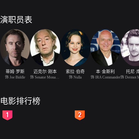
演职员表
蒂姆·罗斯
迈克尔·刚本
索拉·伯奇
本·金斯利
托尼·
饰 Joe Biddle
饰 Senator Monahan
饰 Nulla
饰 IRA Commander
电影排行榜
2
3