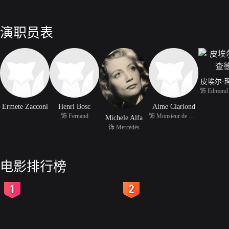
演职员表
皮埃尔·
饰 Edmond 
Ermete Zacconi
Henri Bosc
Aime Clariond
饰 Fernand
饰 Monsieur de Villefor
Michele Alfa
饰 Mercédès
电影排行榜
2
3