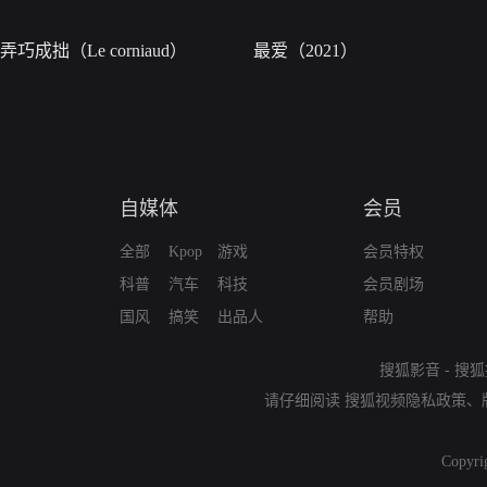
弄巧成拙（Le corniaud）
最爱（2021）
自媒体
会员
全部
Kpop
游戏
会员特权
科普
汽车
科技
会员剧场
国风
搞笑
出品人
帮助
搜狐影音
-
搜狐
请仔细阅读
搜狐视频隐私政策
、
Copyri