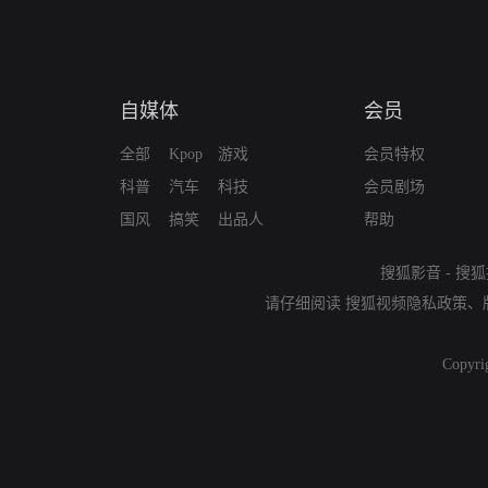
自媒体
会员
全部
Kpop
游戏
会员特权
科普
汽车
科技
会员剧场
国风
搞笑
出品人
帮助
搜狐影音
-
搜狐
请仔细阅读
搜狐视频隐私政策
、
Copyri