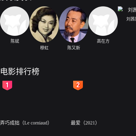
刘茜
陈斌
高在方
穆虹
陈又新
电影排行榜
2
3
弄巧成拙（Le corniaud）
最爱（2021）