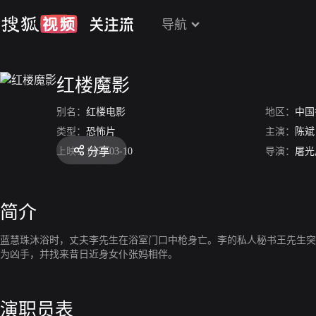
导航
红楼魔影
别名：
红楼电影
地区：
中国
类型：
恐怖片
主演：
陈斌
分享
上映：
1960-03-10
导演：
屠光
简介
蓝慧珠沐浴时，丈夫李先生在浴室门口中枪身亡。李的私人秘书王先生突
为凶手，并找来昔日近身女仆张妈相伴。
演职员表