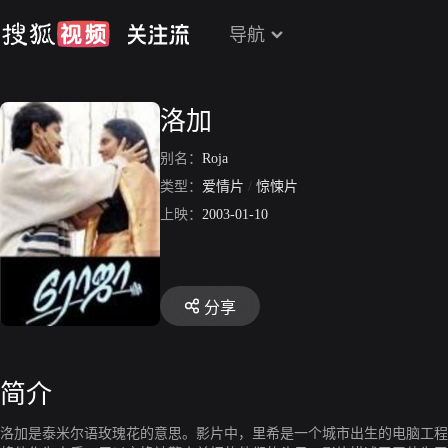
导航
洛加
别名：
Roja
类型：
爱情片
/
惊悚片
上映：
2003-01-10
分享
简介
洛加是泰米尔语玫瑰花的意思。影片中，里希是一个城市出生的电脑工程