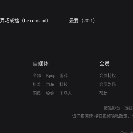
弄巧成拙（Le corniaud）
最爱（2021）
自媒体
会员
全部
Kpop
游戏
会员特权
科普
汽车
科技
会员剧场
国风
搞笑
出品人
帮助
搜狐影音
-
搜狐
请仔细阅读
搜狐视频隐私政策
、
Copyri