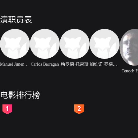
演职员表
Manuel Jimenez Frayre
Carlos Barragan
哈罗德·托雷斯
加维诺·罗德里格斯
Tenoch H
电影排行榜
2
3