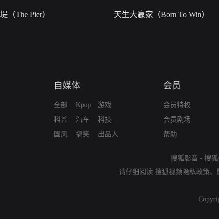
堤（The Pier）
天生大赢家（Born To Win）
自媒体
会员
全部
Kpop
游戏
会员特权
科普
汽车
科技
会员剧场
国风
搞笑
出品人
帮助
搜狐影音
-
搜狐
请仔细阅读
搜狐视频隐私政策
、
Copyri