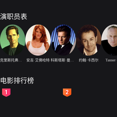
演职员表
克里斯托弗斯·阿特金斯
安吉·艾佛哈特
科斯塔斯·曼迪勒
约翰·卡西尔
Tanner 
电影排行榜
2
3