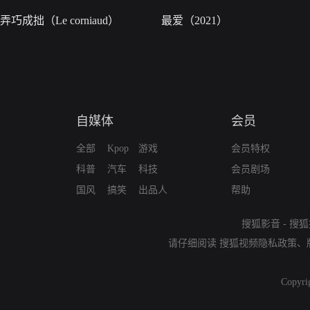
弄巧成拙（Le corniaud）
最爱（2021）
自媒体
会员
全部
Kpop
游戏
会员特权
科普
汽车
科技
会员剧场
国风
搞笑
出品人
帮助
搜狐影音
-
搜狐
请仔细阅读
搜狐视频隐私政策
、
Copyri