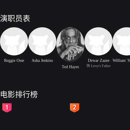
演职员表
Reggie Osse
Asha Jenkins
Dewar Zazee
饰 Leroy's Father
Ted Hayes
电影排行榜
2
3