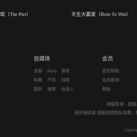
堤（The Pier）
天生大赢家（Born To Win）
自媒体
会员
全部
Kpop
游戏
会员特权
科普
汽车
科技
会员剧场
国风
搞笑
出品人
帮助
搜狐影音
-
搜狐
请仔细阅读
搜狐视频隐私政策
、
Copyri