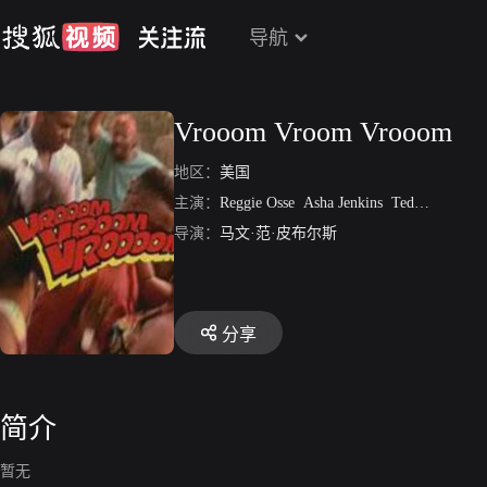
导航
Vrooom Vroom Vrooom
地区：
美国
主演：
Reggie Osse
Asha Jenkins
Ted Hayes
Dew
导演：
马文·范·皮布尔斯
分享
简介
暂无