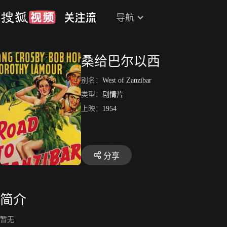
导航
桑给巴尔以西
别名：
West of Zanzibar
类型：
剧情片
上映：
1954
分享
简介
暂无