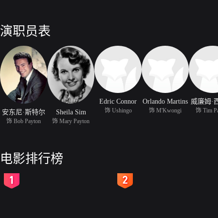
演职员表
Edric Connor
Orlando Martins
威廉姆·
饰 Ushingo
饰 M'Kwongi
饰 Tim P
安东尼·斯特尔
Sheila Sim
饰 Bob Payton
饰 Mary Payton
电影排行榜
2
3