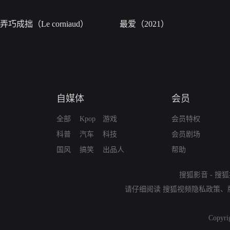
弄巧成拙（Le corniaud）
最爱（2021）
自媒体
会员
全部
Kpop
游戏
会员特权
科普
汽车
科技
会员剧场
国风
搞笑
出品人
帮助
搜狐影音
-
搜狐
请仔细阅读
搜狐视频隐私政策
、
Copyri