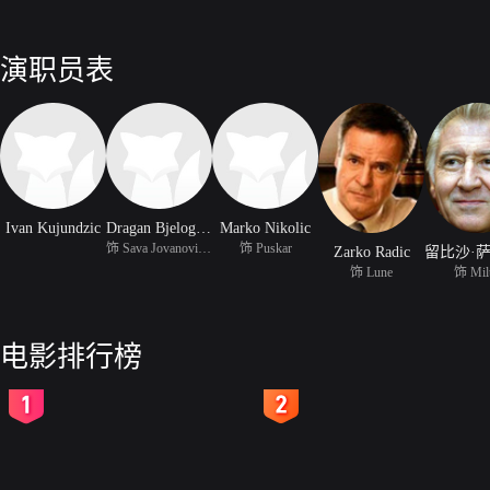
演职员表
Ivan Kujundzic
Dragan Bjelogrlic
Marko Nikolic
饰 Sava Jovanovic Sirog
饰 Puskar
Zarko Radic
饰 Lune
饰 Mil
电影排行榜
2
3