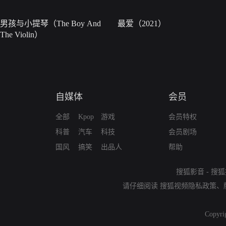
男孩与小提琴（The Boy And
最爱（2021）
The Violin）
自媒体
会员
全部
Kpop
游戏
会员特权
科普
汽车
科技
会员剧场
国风
搞笑
出品人
帮助
搜狐影音
-
搜狐
请仔细阅读
搜狐视频隐私政策
、
Copyri