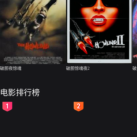
破胆夜惊魂
破胆惊魂夜2
破
电影排行榜
2
3