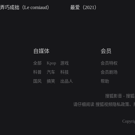
弄巧成拙（Le corniaud）
最爱（2021）
自媒体
会员
全部
Kpop
游戏
会员特权
科普
汽车
科技
会员剧场
国风
搞笑
出品人
帮助
搜狐影音
-
搜狐
请仔细阅读
搜狐视频隐私政策
、
Copyri