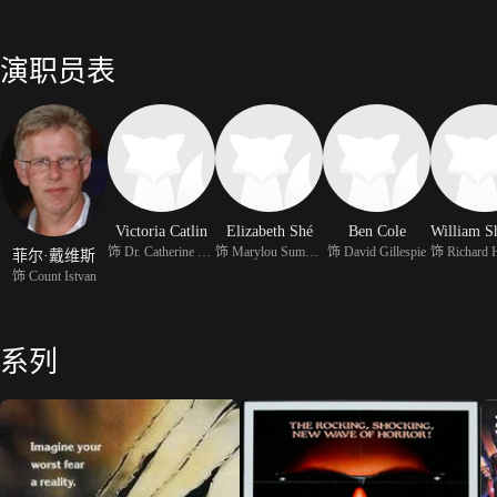
演职员表
Victoria Catlin
Elizabeth Shé
Ben Cole
饰 Dr. Catherine Peake
饰 Marylou Summers
饰 David Gillespie
菲尔·戴维斯
饰 Count Istvan
系列