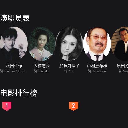
演职员表
松田优作
大楠道代
加贺麻理子
中村嘉葎雄
原田
饰 Shungo Matsuzaki
饰 Shinako
饰 Mio
饰 Tamawaki
饰 Wa
电影排行榜
2
3