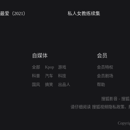
最爱（2021）
私人女教练续集
自媒体
会员
全部
Kpop
游戏
会员特权
科普
汽车
科技
会员剧场
国风
搞笑
出品人
帮助
搜狐影音
-
搜狐
请仔细阅读
搜狐视频隐私政策
、
Copyri