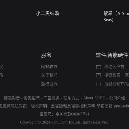
小二黑结婚
禁忌（A Story
Seas）
服务
软件/智能硬件
权
网站联盟
移动客户端
场
关于我们
搜狐影音
直
版权投诉
搜狐视频TV
搜狐影音
-
搜狐招聘
-
广告服务
-
联系方式
-
About SOHU
-
公司介绍
狐视频隐私政策
、
版权声明
、
反盗版和反盗链权利声明
举报邮箱
jubaoso
备案号：
京ICP证030367号-1
Copyright © 2024 Sohu.com Inc.All Rights Reserved.