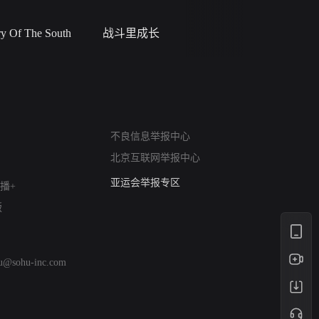
 Of The South
战斗里成长
私人女教
网络暴力有害信息举报
不良信息举报中心
12318 文化市场举报
北京互联网举报中心
算法推荐专项举报
亚运会举报专区
播+
涉历史虚无举报
版
网络谣言信息专项
涉政举报入口
涉未成年人举报
hu@sohu-inc.com
清朗自媒体乱象举报
涉民族宗教有害信息举报
清朗·生活服务类内容举报