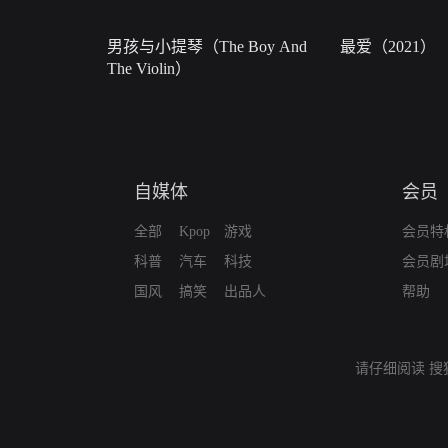
男孩与小提琴（The Boy And
最爱（2021）
The Violin）
自媒体
会员
全部
Kpop
游戏
会员特
科普
汽车
科技
会员剧
国风
搞笑
出品人
帮助
请仔细阅读
搜