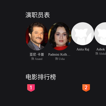
演职员表
Anita Raj
Ashok
饰 Abdul
亚尼·卡普
Padmini Kolhapure
饰 Anand
饰 Usha
电影排行榜
2
3