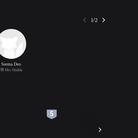
1/2
Seema Deo
饰 Mrs Shukla
6
7