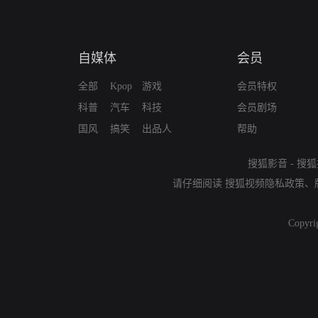
自媒体
会员
全部
Kpop
游戏
会员特权
科普
汽车
科技
会员剧场
国风
搞笑
出品人
帮助
搜狐影音
-
搜狐
请仔细阅读
搜狐视频隐私政策
、
Copyri