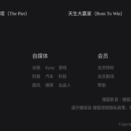
堤（The Pier）
天生大赢家（Born To Win）
自媒体
会员
全部
Kpop
游戏
会员特权
科普
汽车
科技
会员剧场
国风
搞笑
出品人
帮助
搜狐影音
-
搜狐
请仔细阅读
搜狐视频隐私政策
、
Copyri