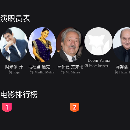
演职员表
Deven Verma
饰 Police Inspector Gha
阿米尔·汗
马杜里·迪克西特
萨伊德·杰弗瑞
阿努潘
饰 Raja
饰 Madhu Mehra
饰 Mr Mehra
饰 Hazari 
电影排行榜
2
3