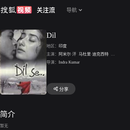
导航
Dil
地区：
印度
主演：
阿米尔·汗
马杜里·迪克西特
萨伊德·杰
导演：
Indra Kumar
分享
简介
暂无