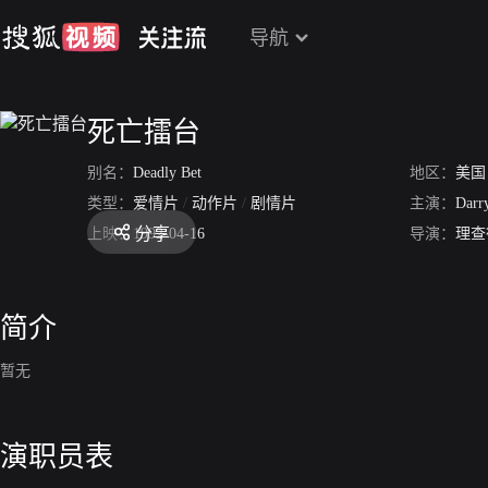
导航
死亡擂台
别名：
Deadly Bet
地区：
美国
类型：
爱情片
/
动作片
/
剧情片
主演：
Darr
分享
上映：
1992-04-16
导演：
理查
简介
暂无
演职员表