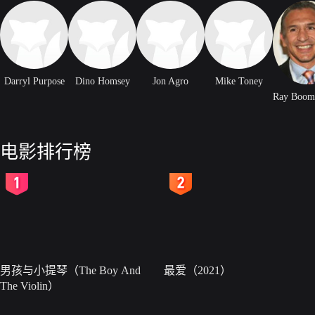
Darryl Purpose
Dino Homsey
Jon Agro
Mike Toney
电影排行榜
2
3
男孩与小提琴（The Boy And
最爱（2021）
The Violin）