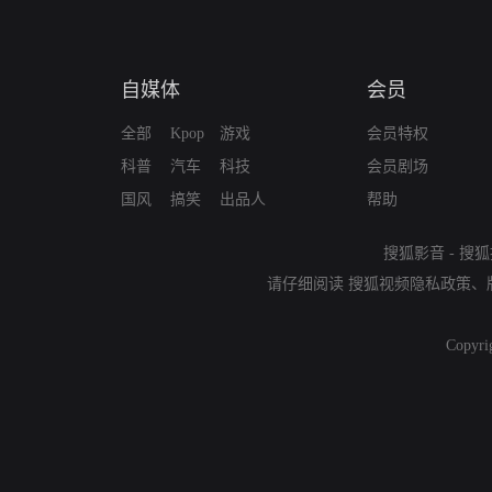
自媒体
会员
全部
Kpop
游戏
会员特权
科普
汽车
科技
会员剧场
国风
搞笑
出品人
帮助
搜狐影音
-
搜狐
请仔细阅读
搜狐视频隐私政策
、
Copyri