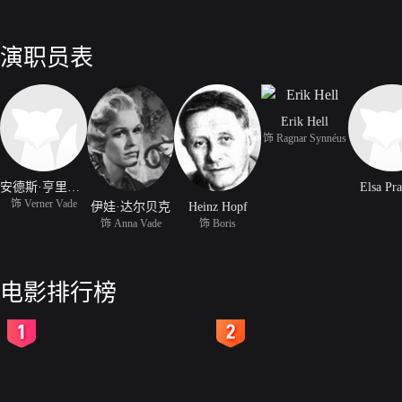
演职员表
Erik Hell
饰 Ragnar Synnéus
安德斯·亨里克森
Elsa Pr
饰 Verner Vade
伊娃·达尔贝克
Heinz Hopf
饰 Anna Vade
饰 Boris
电影排行榜
2
3