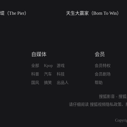
堤（The Pier）
天生大赢家（Born To Win）
自媒体
会员
全部
Kpop
游戏
会员特权
科普
汽车
科技
会员剧场
国风
搞笑
出品人
帮助
搜狐影音
-
搜狐
请仔细阅读
搜狐视频隐私政策
、
Copyri