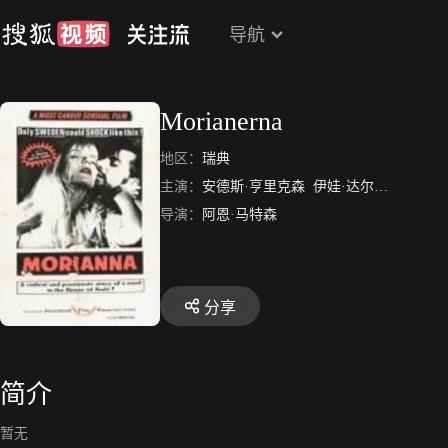
导航
Morianerna
地区：
瑞典
主演：
安德斯·亨里克森
伊娃·达尔贝克
Heinz
导演：
阿恩·马特森
分享
简介
暂无