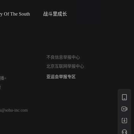
 Of The South
战斗里成长
蝎尾谋杀案（L
scorpione
网络暴力有害信息举报
不良信息举报中心
12318 文化市场举报
北京互联网举报中心
算法推荐专项举报
亚运会举报专区
播+
涉历史虚无举报
版
网络谣言信息专项
涉政举报入口
涉未成年人举报
hu@sohu-inc.com
清朗自媒体乱象举报
涉民族宗教有害信息举报
清朗·生活服务类内容举报