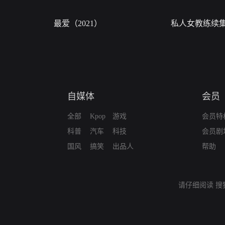
最爱（2021）
私人女教练续
自媒体
会员
全部
Kpop
游戏
会员特
科普
汽车
科技
会员剧
国风
搞笑
出品人
帮助
请仔细阅读
搜