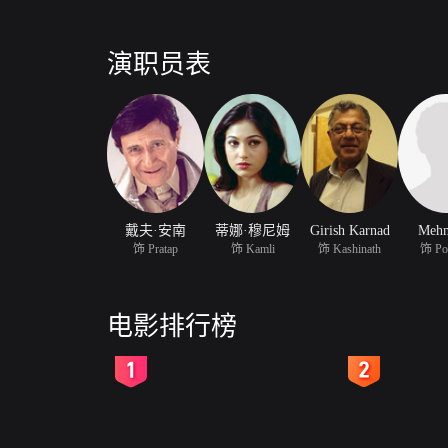
演职员表
戴夫·安南
蒂娜·穆尼姆
Girish Karnad
Meh
饰 Pratap
饰 Kamli
饰 Kashinath
饰 Pop
电影排行榜
2
3