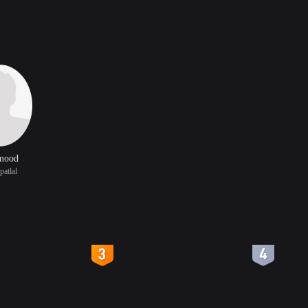
mood
atlal
4
5