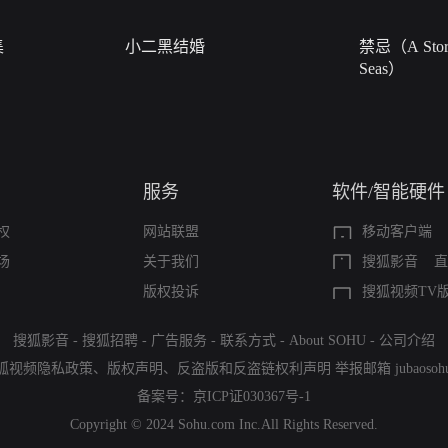
集
小二黑结婚
禁忌（A Story
Seas）
服务
软件/智能硬件
权
网站联盟
移动客户端
场
关于我们
搜狐影音
直
版权投诉
搜狐视频TV
搜狐影音
-
搜狐招聘
-
广告服务
-
联系方式
-
About SOHU
-
公司介绍
狐视频隐私政策
、
版权声明
、
反盗版和反盗链权利声明
举报邮箱
jubaoso
备案号：
京ICP证030367号-1
Copyright © 2024 Sohu.com Inc.All Rights Reserved.