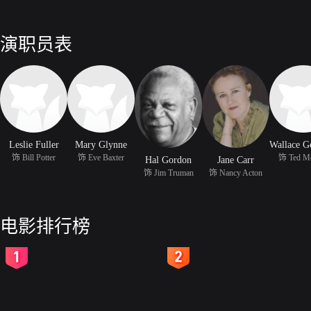
演职员表
Leslie Fuller
Mary Glynne
饰 Bill Potter
饰 Eve Baxter
饰 Ted M
Hal Gordon
Jane Carr
饰 Jim Truman
饰 Nancy Acton
电影排行榜
2
3