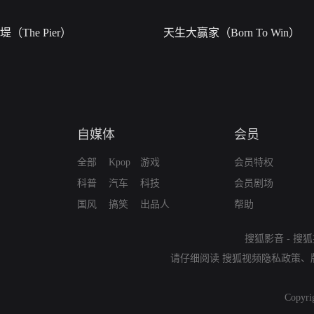
堤（The Pier）
天生大赢家（Born To Win）
自媒体
会员
全部
Kpop
游戏
会员特权
科普
汽车
科技
会员剧场
国风
搞笑
出品人
帮助
搜狐影音
-
搜狐
请仔细阅读
搜狐视频隐私政策
、
Copyri