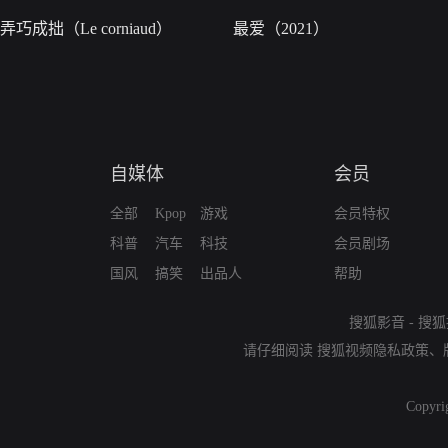
弄巧成拙（Le corniaud）
最爱（2021）
自媒体
会员
全部
Kpop
游戏
会员特权
科普
汽车
科技
会员剧场
国风
搞笑
出品人
帮助
搜狐影音
-
搜狐
请仔细阅读
搜狐视频隐私政策
、
Copyri