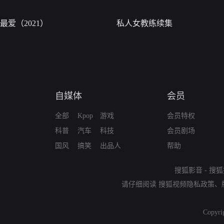
最爱（2021）
私人女教练续集
自媒体
会员
全部
Kpop
游戏
会员特权
科普
汽车
科技
会员剧场
国风
搞笑
出品人
帮助
搜狐影音
-
搜狐
请仔细阅读
搜狐视频隐私政策
、
Copyri