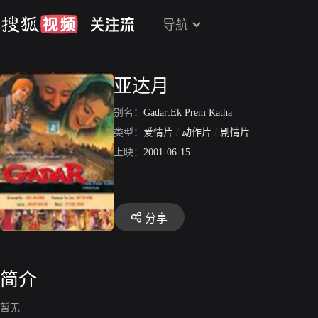
导航
亚达月
别名：
Gadar:Ek Prem Katha
类型：
爱情片
/
动作片
/
剧情片
上映：
2001-06-15
分享
简介
暂无