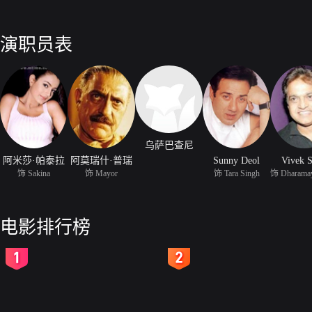
演职员表
乌萨巴查尼
阿米莎·帕泰拉
阿莫瑞什·普瑞
Sunny Deol
Vivek 
饰 Sakina
饰 Mayor
饰 Tara Singh
电影排行榜
2
3