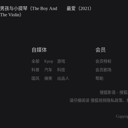
男孩与小提琴（The Boy And
最爱（2021）
The Violin）
自媒体
会员
全部
Kpop
游戏
会员特权
科普
汽车
科技
会员剧场
国风
搞笑
出品人
帮助
搜狐影音
-
搜狐
请仔细阅读
搜狐视频隐私政策
、
Copyri