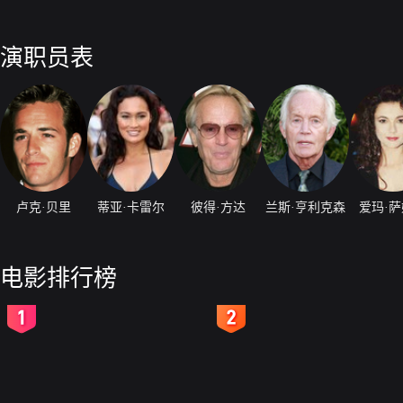
演职员表
卢克·贝里
蒂亚·卡雷尔
彼得·方达
兰斯·亨利克森
爱玛·
电影排行榜
2
3