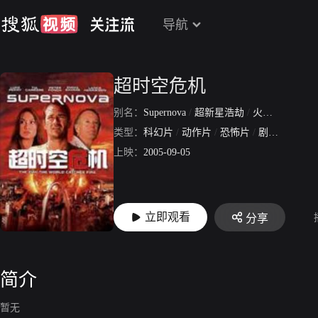
导航
超时空危机
别名：
Supernova
/
超新星浩劫
/
火海浴血战
类型：
科幻片
/
动作片
/
恐怖片
/
剧情片
上映：
2005-09-05
立即观看
分享
简介
暂无