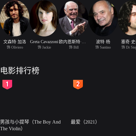
文森特·加洛
Greta Cavazzoni
欧内恩斯特·博格宁
波特·杨
塞奇·
饰 Oliviero
饰 Jackie
饰 Bill
饰 Santino
饰 Dr Ste
电影排行榜
2
3
男孩与小提琴（The Boy And
最爱（2021）
The Violin）