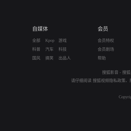
自媒体
会员
全部
Kpop
游戏
会员特权
科普
汽车
科技
会员剧场
国风
搞笑
出品人
帮助
搜狐影音
-
搜狐
请仔细阅读
搜狐视频隐私政策
、
Copyri