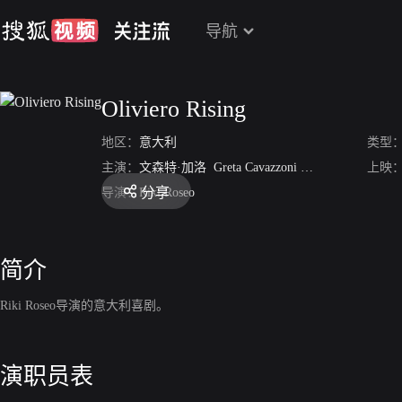
导航
Oliviero Rising
地区：
意大利
类型
主演：
文森特·加洛
Greta Cavazzoni
欧内恩斯特·博格
上映
分享
导演：
Riki Roseo
简介
Riki Roseo导演的意大利喜剧。
演职员表