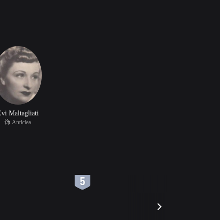
vi Maltagliati
饰 Anticlea
6
7