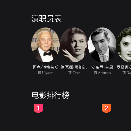
演职员表
柯克·道格拉斯
肖瓦娜·曼加诺
安东尼·奎恩
饰 Ulysses
饰 Circe
饰 Antinoos
饰 Nau
电影排行榜
2
3