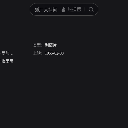
类型：
剧情片
·曼加诺
安东尼·奎恩
上映：
罗桑娜·珀德斯塔
1955-02-08
Sylvie
Daniel Ivernel
Jacques Du
卡梅里尼