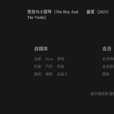
男孩与小提琴（The Boy And
最爱（2021）
The Violin）
自媒体
会员
全部
Kpop
游戏
会员特
科普
汽车
科技
会员剧
国风
搞笑
出品人
帮助
请仔细阅读
搜