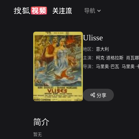
导航
Ulisse
地区：
意大利
主演：
柯克·道格拉斯
肖瓦娜
导演：
马里奥·巴瓦
马里奥·
分享
简介
暂无