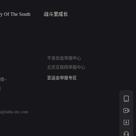
 Of The South
战斗里成长
私人女教
网络暴力有害信息举报
不良信息举报中心
12318 文化市场举报
北京互联网举报中心
算法推荐专项举报
亚运会举报专区
播+
涉历史虚无举报
版
网络谣言信息专项
涉政举报入口
涉未成年人举报
hu@sohu-inc.com
清朗自媒体乱象举报
涉民族宗教有害信息举报
清朗·生活服务类内容举报