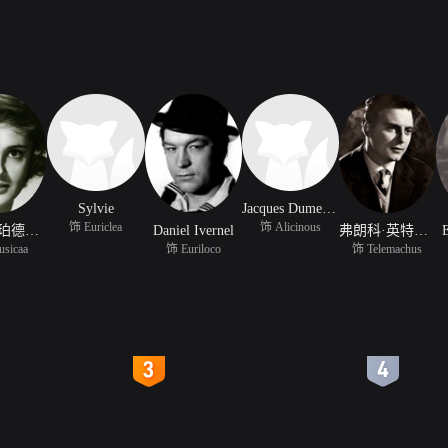
Sylvie
Jacques Dumesnil
饰 Euriclea
饰 Alicinous
罗桑娜·珀德斯塔
Daniel Ivernel
弗朗科·英特朗吉
E
sicaa
饰 Euriloco
饰 Telemachus
4
5