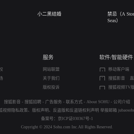
小二黑结婚
禁忌（A Story
Seas）
服务
软件/智能硬件
权
网站联盟
移动客户端
场
关于我们
搜狐影音
直
版权投诉
搜狐视频TV
搜狐影音
-
搜狐招聘
-
广告服务
-
联系方式
-
About SOHU
-
公司介绍
狐视频隐私政策
、
版权声明
、
反盗版和反盗链权利声明
举报邮箱
jubaoso
备案号：
京ICP证030367号-1
Copyright © 2024 Sohu.com Inc.All Rights Reserved.