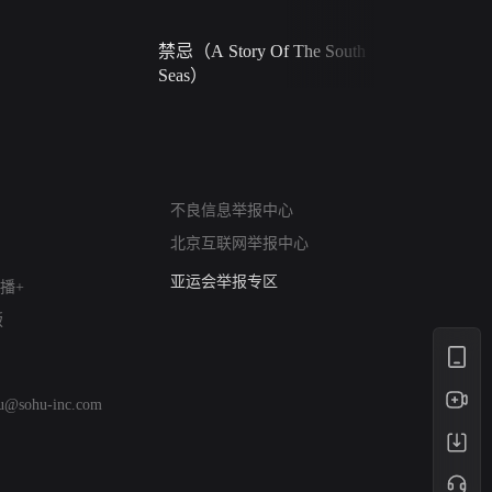
禁忌（A Story Of The South
火球（Ball 
Seas）
网络暴力有害信息举报
不良信息举报中心
12318 文化市场举报
北京互联网举报中心
算法推荐专项举报
亚运会举报专区
播+
涉历史虚无举报
版
网络谣言信息专项
涉政举报入口
涉未成年人举报
hu@sohu-inc.com
清朗自媒体乱象举报
涉民族宗教有害信息举报
清朗·生活服务类内容举报