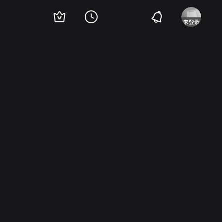
让·弗朗索瓦·斯泰弗南
Benjamin Baltimore
Steve Baes
Mathieu Schiffman