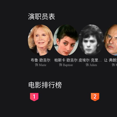
演职员表
布鲁·欧吉尔
帕斯卡·欧吉尔
皮埃尔·克里蒙地
饰 Marie
饰 Baptiste
饰 Julien
饰 
电影排行榜
2
3