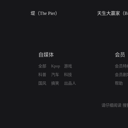
堤（The Pier）
天生大赢家（Bor
自媒体
会员
全部
Kpop
游戏
会员特
科普
汽车
科技
会员剧
国风
搞笑
出品人
帮助
请仔细阅读
搜