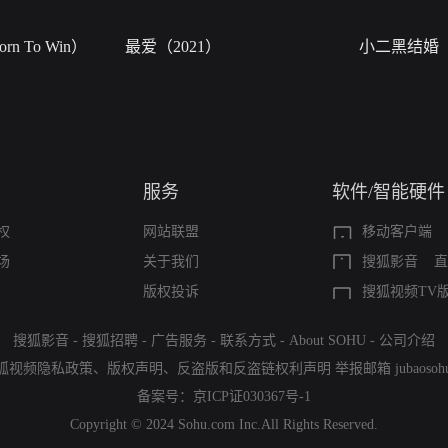
n To Win）
最爱（2021）
小二黑结婚
服务
软件/智能硬件
权
网站联盟
移动客户端
场
关于我们
搜狐影音
直
版权投诉
搜狐视频TV
搜狐影音
-
搜狐招聘
-
广告服务
-
联系方式
-
About SOHU
-
公司介绍
狐视频隐私政策
、
版权声明
、
反盗版和反盗链权利声明
举报邮箱
jubaoso
备案号：
京ICP证030367号-1
Copyright © 2024 Sohu.com Inc.All Rights Reserved.