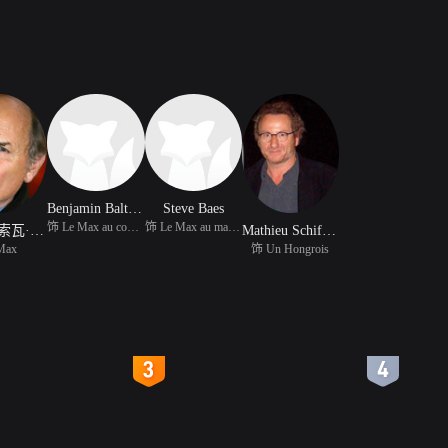
Benjamin Baltimore
Steve Baes
饰 Le Max au couteau
饰 Le Max au manteau
让·弗朗索瓦·斯泰弗南
Mathieu Schiffman
Max
饰 Un Hongrois
4
5