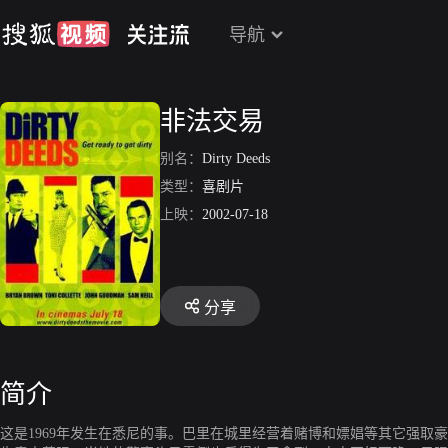
导航
非法交易
别名：
Dirty Deeds
类型：
喜剧片
上映：
2002-07-18
分享
简介
这是1969年发生在悉尼的事。巴里在城里经营着赌博和嫖娼等其它强