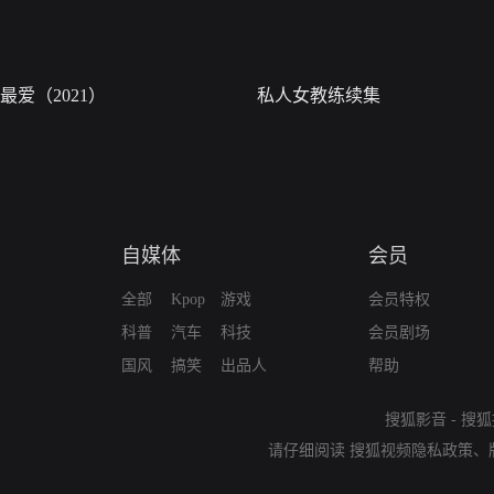
最爱（2021）
私人女教练续集
自媒体
会员
全部
Kpop
游戏
会员特权
科普
汽车
科技
会员剧场
国风
搞笑
出品人
帮助
搜狐影音
-
搜狐
请仔细阅读
搜狐视频隐私政策
、