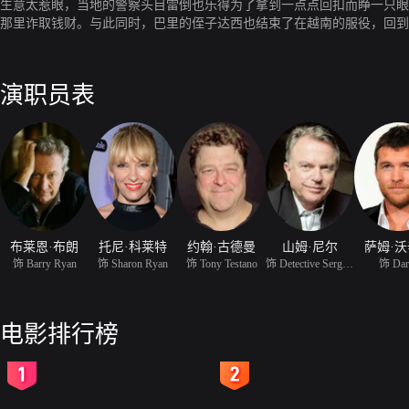
生意太惹眼，当地的警察头目雷倒也乐得为了拿到一点点回扣而睁一只眼
那里诈取钱财。与此同时，巴里的侄子达西也结束了在越南的服役，回到
烦的情人和不地道的警察雷。
演职员表
布莱恩·布朗
托尼·科莱特
约翰·古德曼
山姆·尼尔
萨姆·
饰 Barry Ryan
饰 Sharon Ryan
饰 Tony Testano
饰 Detective Sergeant R
饰 Dar
电影排行榜
2
3